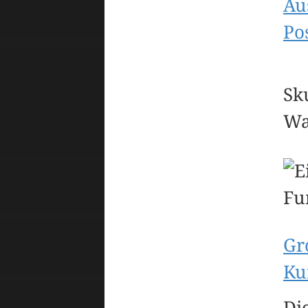
Au
Po
Sk
Wa
Gr
Ku
Di