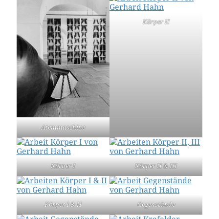
Körper II
Atemmaschine
Körper I
Körper II & III
Körper I & II
Gegenstände